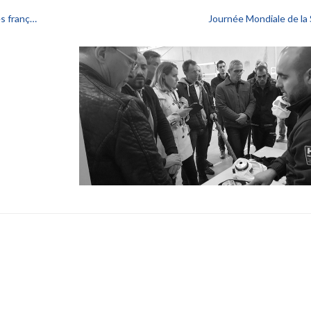
es franç…
Journée Mondiale de la