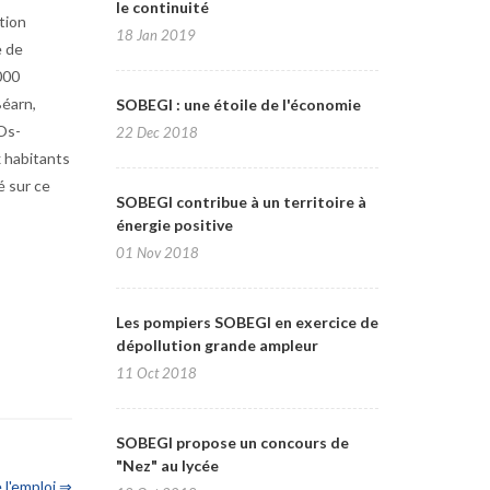
le continuité
tion
18 Jan 2019
e de
000
Béarn,
SOBEGI : une étoile de l'économie
Os-
22 Dec 2018
x habitants
é sur ce
SOBEGI contribue à un territoire à
énergie positive
01 Nov 2018
Les pompiers SOBEGI en exercice de
dépollution grande ampleur
11 Oct 2018
SOBEGI propose un concours de
"Nez" au lycée
e l'emploi ⇒