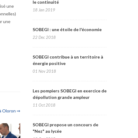
le continuité
nisé une
18 Jan 2019
onnelles)
ur une
SOBEGI : une étoile de l'économie
22 Dec 2018
SOBEGI contribue à un territoire à
énergie positive
01 Nov 2018
Les pompiers SOBEGI en exercice de
dépollution grande ampleur
11 Oct 2018
à Oloron ⇒
SOBEGI propose un concours de
"Nez" au lycée